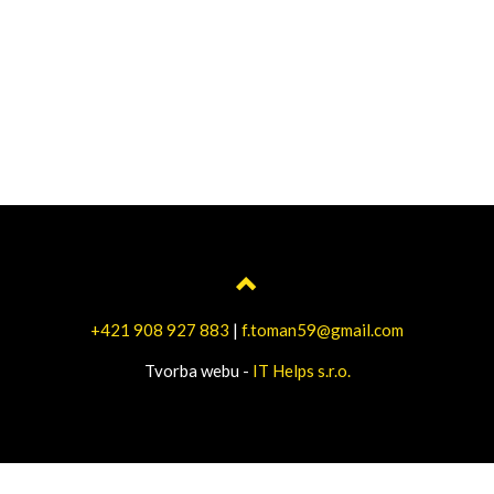
+421 908 927 883
|
f.toman59@gmail.com
Tvorba webu -
IT Helps s.r.o.