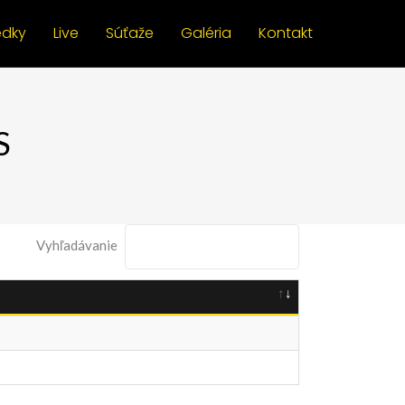
edky
Live
Súťaže
Galéria
Kontakt
S
Vyhľadávanie