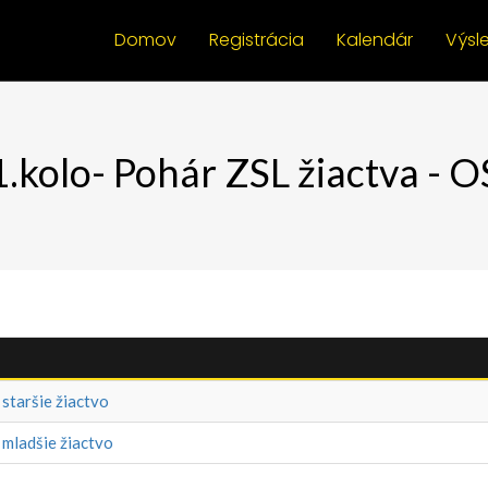
Domov
Registrácia
Kalendár
Výsl
1.kolo- Pohár ZSL žiactva - O
staršie žiactvo
 mladšie žiactvo